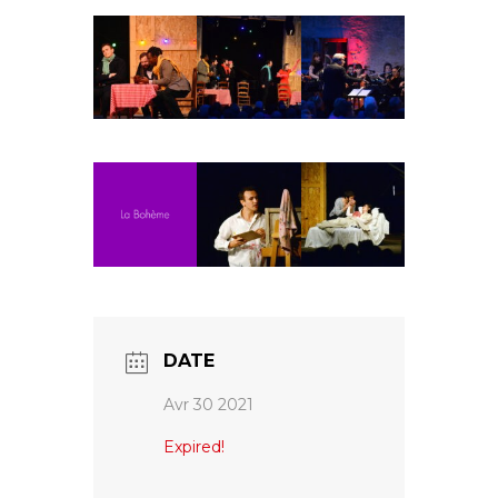
Fuoco Obbligato
CDs
Actions
Fuoco Jazz
Vidéos
Nous soutenir
Archives
Galerie
Contact
Presse
FR
EN
DATE
Avr 30 2021
Expired!