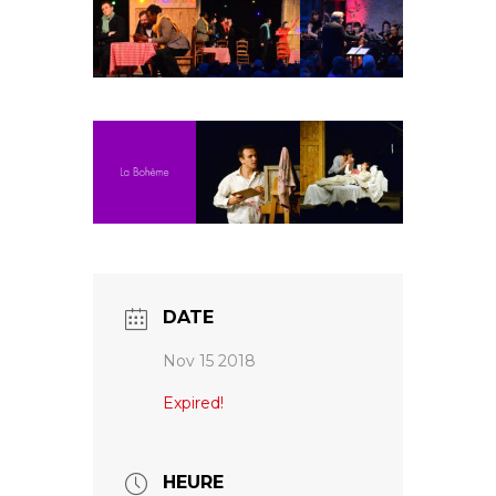
Fuoco Obbligato
CDs
Actions
Fuoco Jazz
Vidéos
Nous soutenir
Archives
Galerie
Contact
Presse
FR
EN
DATE
Nov 15 2018
Expired!
HEURE