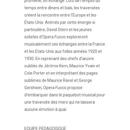
promène, on échange. Lors de l’emploi du
temps entre dîners et bals, les traversées
créent la rencontre entre l’Europe et les
États-Unis. Animés par cette énergie si
particulière, David Stern et les jeunes
solistes d’Opera Fuoco exploreront
musicalement ces échanges entre la France
et les Etats-Unis aux folles années 1920 et
1930. En reprenant des chefs d’œuvre
oubliés de Jérôme Kern, Maurice Yvain et
Cole Porter et en interprétant des pages
sublimes de Maurice Ravel et George
Gershwin, Opera Fuoco propose
d’embarquer dans le paquebot musical pour
une traversée des mers qui ne laissera
aucune émotion à quai.
EQUIPE PEDAGOGIQUE