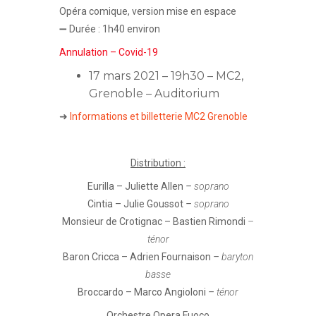
Opéra comique, version mise en espace
➖ Durée : 1h40 environ
Annulation – Covid-19
17 mars 2021 – 19h30 – MC2,
Grenoble – Auditorium
➜
Informations et billetterie MC2 Grenoble
Distribution :
Eurilla
– Juliette Allen
–
soprano
Cintia
– Julie Goussot
–
soprano
Monsieur de Crotignac
– Bastien Rimondi
–
ténor
Baron Cricca
– Adrien Fournaison
–
baryton
basse
Broccardo
– Marco Angioloni
–
ténor
Orchestre Opera Fuoco