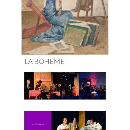
Fuoco Obbligato
CDs
Actions
Fuoco Jazz
Vidéos
Nous soutenir
Archives
Galerie
Contact
Presse
FR
LA BOHÈME
EN