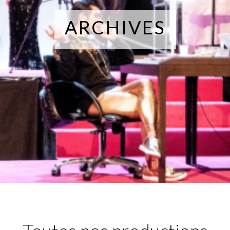
Fuoco Obbligato
CDs
Actions
ARCHIVES
Fuoco Jazz
Vidéos
Nous soutenir
Archives
Galerie
Contact
Presse
FR
EN